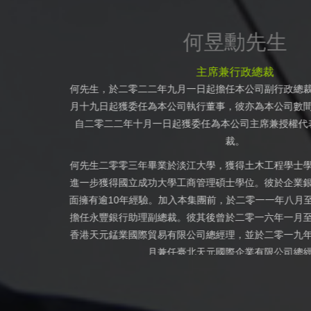
孫樂
執行
自二零二二年九
孫女士由ニ零―九年十一月
公司之董事。彼
孫女士於二零一一年畢業於東北師範大
並調任為行政總
士曾為中華人民共和國若干貿易公司之
豐富管理
並於二零零五年
全球貿易業務方
一六年一月，彼
二二年八月擔任
至二零二二年八