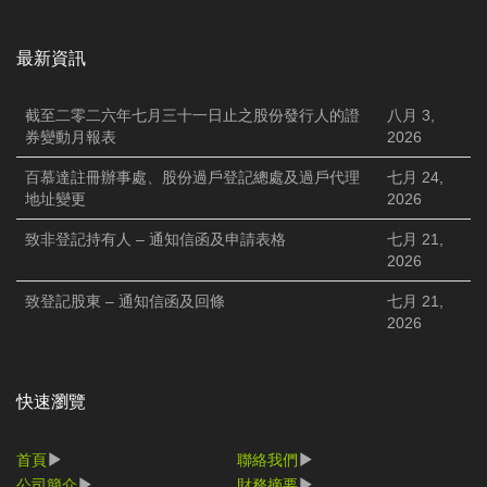
最新資訊
截至二零二六年七月三十一日止之股份發行人的證
八月 3,
券變動月報表
2026
百慕達註冊辦事處、股份過戶登記總處及過戶代理
七月 24,
地址變更
2026
致非登記持有人 – 通知信函及申請表格
七月 21,
2026
致登記股東 – 通知信函及回條
七月 21,
2026
快速瀏覽
首頁
聯絡我們
公司簡介
財務摘要