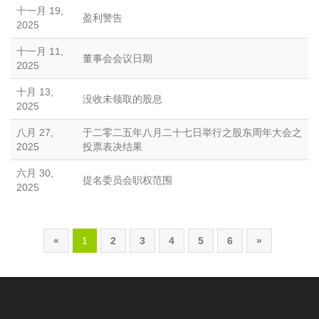
十一月 19,
盈利警告
2025
十一月 11,
董事会会议日期
2025
十月 13,
没收未领取的股息
2025
八月 27,
于二零二五年八月二十七日举行之股东周年大会之
2025
投票表决结果
六月 30,
提名委员会职权范围
2025
«
1
2
3
4
5
6
»