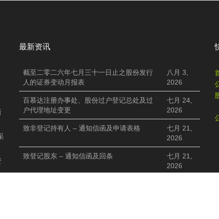
最新资讯
截至二零二六年七月三十一日止之股份发行
八月 3,
人的证券变动月报表
2026
百慕达注册办事处、股份过户登记总处及过
七月 24,
户代理地址变更
2026
新
致非登记持有人 – 通知信函及申请表格
七月 21,
采
2026
致登记股东 – 通知信函及回条
七月 21,
资
2026